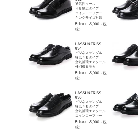
通気性ソール
４Ｅ幅広タイプ
コインローファー
キングサイズ対応
\5,900（税
抜）
LASSU&FRISS
854
ビジネスサンダル
幅広４Ｅタイプ
空気循環エアソール
外羽根Ｕモカ
\5,900（税
抜）
LASSU&FRISS
856
ビジネスサンダル
幅広４Ｅタイプ
空気循環エアソール
コインローファー
\5,900（税
抜）